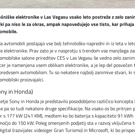
šniške elektronike v Las Vegasu vsako leto postreže z zelo zani
ki pa niso le za okras, ampak napovedujejo vse tisto, kar prihaja
tomobile.
da avtomobili postajajo vse bolj tehnološko napredni in iz leta v let
e elektronike. Prav zato je v nasprotju s trendom vse manjšega z
tomobilske salone prireditev CES v Las Vegasu še vedno zelo zanim
icer je namenjena vsem oblikam elektronike, a je lep del posvečen 
predvsem avtomobilom. Tu so nekatere najbolj zanimive stvari, ki 
omobilski proizvajalci.
ony in Honda)
etje Sony in Honda je predstavilo posodobljeno različico koncepta
e pa so tudi nekatere druge specifikacije. Na vsako os bo pritrjen 
r s 177 kW (241 KM), medtem ko bo baterija s kapaciteto 91 kWh
močjo do 150 kW. Poleg omenjenih podjetij sta v razvoj vključena t
gital (razvijalec videoiger Gran Turismo) in Microsoft, ki bo prispe