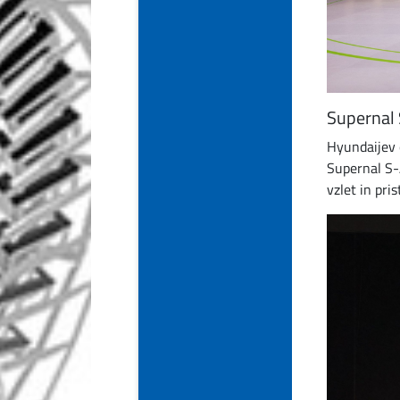
Supernal
Hyundaijev o
Supernal S-
vzlet in pri