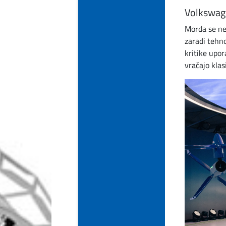
Volkswag
Morda se ne
zaradi tehno
kritike upo
vračajo klas