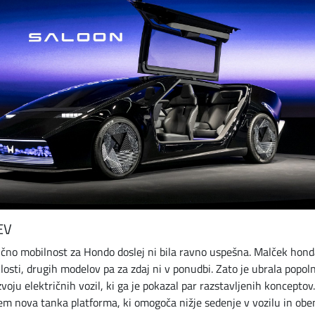
EV
ično mobilnost za Hondo doslej ni bila ravno uspešna. Malček hond
losti, drugih modelov pa za zdaj ni v ponudbi. Zato je ubrala popo
zvoju električnih vozil, ki ga je pokazal par razstavljenih konceptov.
em nova tanka platforma, ki omogoča nižje sedenje v vozilu in obe