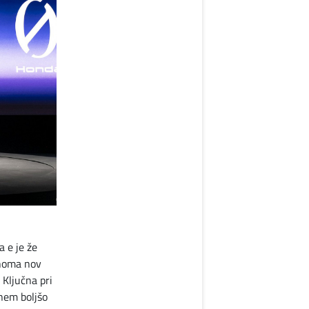
a e je že
lnoma nov
 Ključna pri
nem boljšo