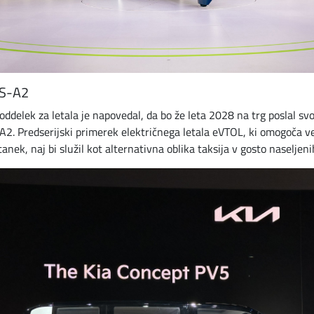
 S-A2
ddelek za letala je napovedal, da bo že leta 2028 na trg poslal svo
A2. Predserijski primerek električnega letala eVTOL, ki omogoča ve
stanek, naj bi služil kot alternativna oblika taksija v gosto naseljen