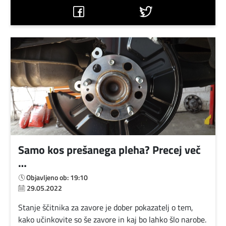
Kontakt
Samo kos prešanega pleha? Precej več
…
Objavljeno ob: 19:10
29.05.2022
Stanje ščitnika za zavore je dober pokazatelj o tem,
kako učinkovite so še zavore in kaj bo lahko šlo narobe.