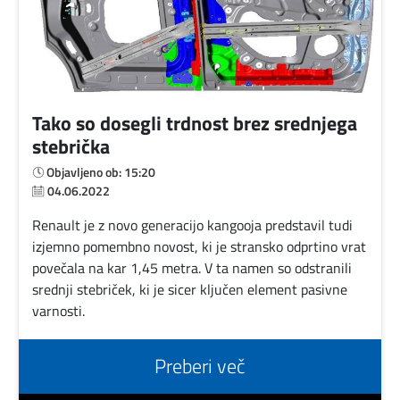
Domov
Aktualna
izobraževanja
Tako so dosegli trdnost brez srednjega
stebrička
Preverjanje
Objavljeno ob: 15:20
04.06.2022
znanja
Renault je z novo generacijo kangooja predstavil tudi
izjemno pomembno novost, ki je stransko odprtino vrat
Novice
povečala na kar 1,45 metra. V ta namen so odstranili
srednji stebriček, ki je sicer ključen element pasivne
varnosti.
O
nas
Preberi več