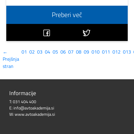
Preberi več
←
01
02
03
04
05
06
07
08
09
010
011
012
013
Prejšnja
stran
Informacije
T:
031 404 400
E:
info@avtoakademija.si
W:
www.avtoakademija.si