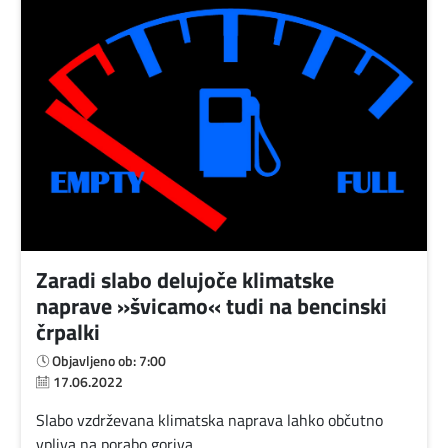
Zaradi slabo delujoče klimatske
naprave »švicamo« tudi na bencinski
črpalki
Objavljeno ob: 7:00
17.06.2022
Slabo vzdrževana klimatska naprava lahko občutno
vpliva na porabo goriva.